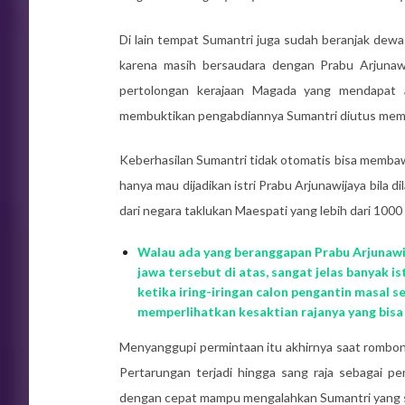
Di lain tempat Sumantri juga sudah beranjak dew
karena masih bersaudara dengan Prabu Arjunawi
pertolongan kerajaan Magada yang mendapat a
membuktikan pengabdiannya Sumantri diutus memi
Keberhasilan Sumantri tidak otomatis bisa memba
hanya mau dijadikan istri Prabu Arjunawijaya bila di
dari negara taklukan Maespati yang lebih dari 1000
Walau ada yang beranggapan Prabu Arjunawi
jawa tersebut di atas, sangat jelas banyak i
ketika iring-iringan calon pengantin masal 
memperlihatkan kesaktian rajanya yang bisa
Menyanggupi permintaan itu akhirnya saat rombon
Pertarungan terjadi hingga sang raja sebagai 
dengan cepat mampu mengalahkan Sumantri yang s