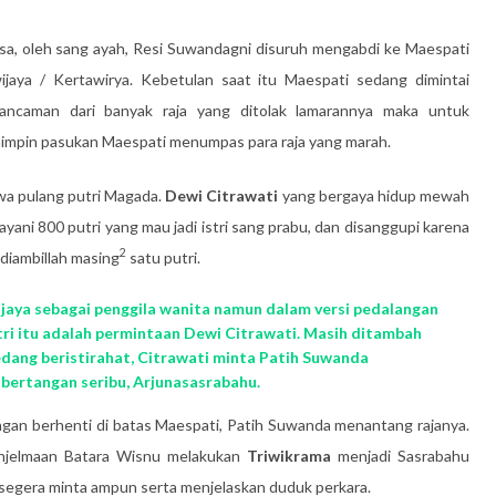
asa, oleh sang ayah, Resi Suwandagni disuruh mengabdi ke Maespati
jaya / Kertawirya. Kebetulan saat itu Maespati sedang dimintai
ncaman dari banyak raja yang ditolak lamarannya maka untuk
mpin pasukan Maespati menumpas para raja yang marah.
wa pulang putri Magada.
Dewi Citrawati
yang bergaya hidup mewah
layani 800 putri yang mau jadi istri sang prabu, dan disanggupi karena
2
 diambillah masing
satu putri.
jaya sebagai penggila wanita namun dalam versi pedalangan
stri itu adalah permintaan Dewi Citrawati. Masih ditambah
sedang beristirahat, Citrawati minta Patih Suwanda
 bertangan seribu, Arjunasasrabahu.
gan berhenti di batas Maespati, Patih Suwanda menantang rajanya.
penjelmaan Batara Wisnu melakukan
Triwikrama
menjadi Sasrabahu
egera minta ampun serta menjelaskan duduk perkara.