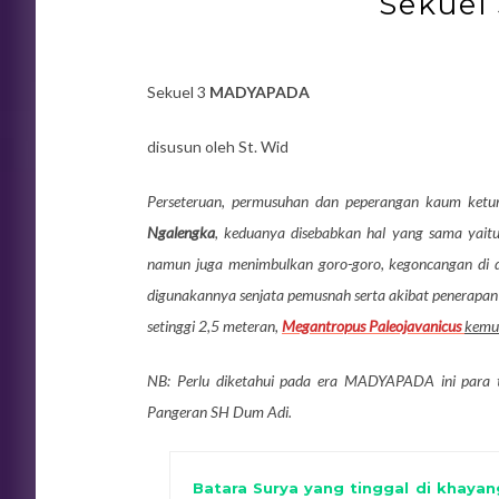
Sekuel
Sekuel 3
MADYAPADA
disusun oleh St. Wid
Perseteruan, permusuhan dan peperangan kaum ketu
Ngalengka
, keduanya disebabkan hal yang sama yait
namun juga menimbulkan goro-goro, kegoncangan di 
digunakannya senjata pemusnah serta akibat penerapan b
setinggi 2,5 meteran,
Megantropus Paleojavanicus
kemu
NB: Perlu diketahui pada era MADYAPADA ini para t
Pangeran SH Dum Adi.
Batara Surya yang tinggal di khaya