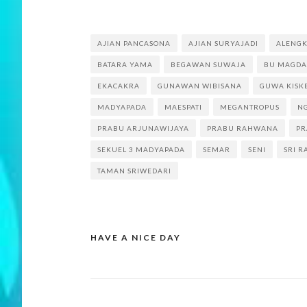
AJIAN PANCASONA
AJIAN SURYAJADI
ALENG
BATARA YAMA
BEGAWAN SUWAJA
BU MAGDA
EKACAKRA
GUNAWAN WIBISANA
GUWA KISK
MADYAPADA
MAESPATI
MEGANTROPUS
N
PRABU ARJUNAWIJAYA
PRABU RAHWANA
PR
SEKUEL 3 MADYAPADA
SEMAR
SENI
SRI 
TAMAN SRIWEDARI
HAVE A NICE DAY
Post
navigation