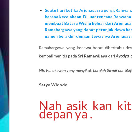
Suatu hari ketika Arjunasasra pergi, Rahw
karena kecelakaan. Di luar rencana Rahwana 
membuat Batara Wisnu keluar dari Arjunasa
Ramabargawa yang dapat petunjuk dewa hany
namun berakhir dengan tewasnya Arjunasasr
Ramabargawa yang kecewa berat diberitahu dew
kembali menitis pada
Sri Ramawijaya
dari
Ayodya
,
NB: Punakawan yang mengikuti barulah
Semar
dan
Bag
Setyo Widodo
Nah asik kan kit
depan ya .