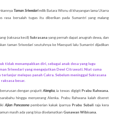
dahkannya
Taman Sriwedari
milik Batara Wisnu di khayangan lama Utarra
s rasa bersalah tugas itu diberikan pada Sumantri yang malang
ang (raksasa kecil)
Sukrasana
yang pernah dapat anugrah dewa, dan
 taman Sriwedari seutuhnya ke Maespati lalu Sumantri dijadikan
uk tidak menampakkan diri, sebagai anak desa yang lugu
an Sriwedari yang mengejutkan Dewi Citrawati. Niat cuma
 terlanjur melepas panah Cakra. Sebelum meninggal Sukrasana
 raksasa besar.
berurusan dengan prajurit
Alengka
, ia tewas digigit
Prabu Rahwana
.
arabahu hingga menyerang Alenka. Prabu Rahwana kalah diseret
iki
Ajian Pancasona
pemberian kakak iparnya
Prabu Subali
raja kera
 namun masih ada yang bisa diselamatkan
Gunawan Wibisana
.