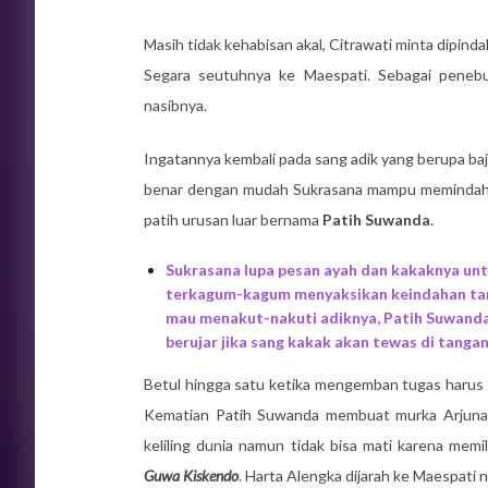
Masih tidak kehabisan akal, Citrawati minta dipin
Segara seutuhnya ke Maespati. Sebagai penebu
nasibnya.
Ingatannya kembali pada sang adik yang berupa baj
benar dengan mudah Sukrasana mampu memindahkan
patih urusan luar bernama
Patih Suwanda
.
Sukrasana lupa pesan ayah dan kakaknya unt
terkagum-kagum menyaksikan keindahan tam
mau menakut-nakuti adiknya, Patih Suwanda
berujar jika sang kakak akan tewas di tangan
Betul hingga satu ketika mengemban tugas harus 
Kematian Patih Suwanda membuat murka Arjunas
keliling dunia namun tidak bisa mati karena memil
Guwa Kiskendo
. Harta Alengka dijarah ke Maespati