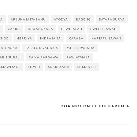
KA
ARJUNASASTABAHU
AYODYA
BAGONG
BATARA SURYA
CAKRA
DEWANGKARA
DEWI TAPATI
DWI CITRAWATI
ENDO
HERRIYA
INDRASANA
KARABA
KARTAFUNAWAN
GALENGKA
PALAEOJAVANICUS
PATIH SUWANDA
ABU SUBALI
RAMA BARGAWA
RAWIATMAJA
RAMAWIJAYA
ST. WID
SUKRASANA
SUMANTRI
DOA MOHON TUJUH KARUNIA