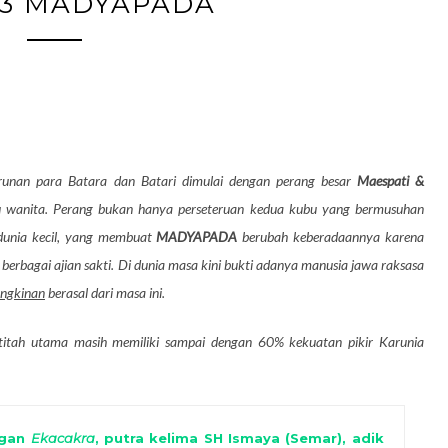
 3 MADYAPADA
runan para Batara dan Batari dimulai dengan perang besar
Maespati &
u wanita. Perang bukan hanya perseteruan kedua kubu yang bermusuhan
dunia kecil, yang membuat
MADYAPADA
berubah keberadaannya karena
erbagai ajian sakti. Di dunia masa kini bukti adanya manusia jawa raksasa
ngkinan
berasal dari masa ini.
itah utama masih memiliki sampai dengan 60% kekuatan pikir Karunia
ngan
Ekacakra
, putra kelima SH Ismaya (Semar), adik