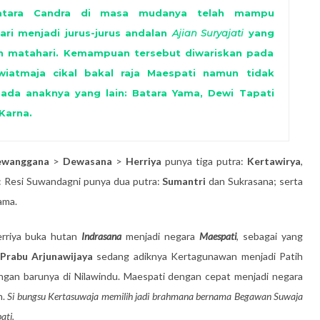
Batara Candra di masa mudanya telah mampu
ri menjadi jurus-jurus andalan
Ajian Suryajati
yang
matahari. Kemampuan tersebut diwariskan pada
iatmaja cikal bakal raja Maespati namun tidak
pada anaknya yang lain: Batara Yama, Dewi Tapati
Karna.
wanggana
>
Dewasana
>
Herriya
punya tiga putra:
Kertawirya
,
: Resi Suwandagni punya dua putra:
Sumantri
dan Sukrasana; serta
ama.
erriya buka hutan
Indrasana
menjadi negara
Maespati
, sebagai yang
Prabu Arjunawijaya
sedang adiknya Kertagunawan menjadi Patih
angan barunya di Nilawindu. Maespati dengan cepat menjadi negara
n.
Si bungsu Kertasuwaja memilih jadi brahmana bernama Begawan Suwaja
ati.