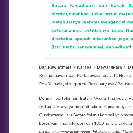
Batara Yamadipati dan kakak 
menterjemahkan unsur-unsur mataha
membuatnya mampu mengendalikan 
keturunannya setidaknya pada Raw
diketahui apakah diturunkan juga 
(istri Prabu Samwarana), dan Adipati 
Dari
Rawiatmaja
>
Karaba
>
Dewangkara
>
De
Kertagunawan, dan Kertasuwaja; dua adik Herriya
Resi Yamadagni berputera Ramabargawa / Parasur
Dengan pertolongan Batara Wisnu tiga putra H
tertua Kertawirya menjadi raja pertama bergelar
Gumiyatmaja, lalu Batara Wisnu kembali ke khay
besar yang memiliki lebih dari 1000 negara takluka
dengan membangun pertapaan Jatisrana di dekat Maesp