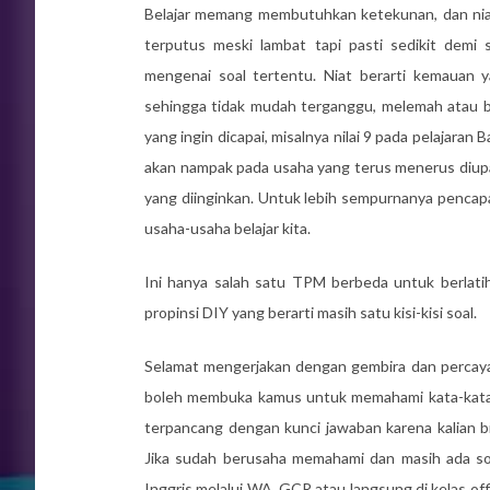
Belajar memang membutuhkan ketekunan, dan nia
terputus meski lambat tapi pasti sedikit demi 
mengenai soal tertentu. Niat berarti kemauan y
sehingga tidak mudah terganggu, melemah atau b
yang ingin dicapai, misalnya nilai 9 pada pelajara
akan nampak pada usaha yang terus menerus diup
yang diinginkan. Untuk lebih sempurnanya pencapai
usaha-usaha belajar kita.
Ini hanya salah satu TPM berbeda untuk berlatih. 
propinsi DIY yang berarti masih satu kisi-kisi soal.
Selamat mengerjakan dengan gembira dan percaya 
boleh membuka kamus untuk memahami kata-kata y
terpancang dengan kunci jawaban karena kalian bi
Jika sudah berusaha memahami dan masih ada so
Inggris melalui WA, GCR atau langsung di kelas of