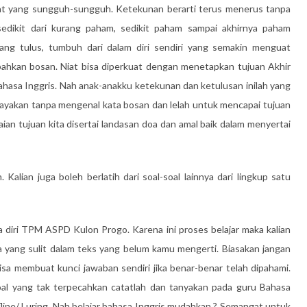
t yang sungguh-sungguh. Ketekunan berarti terus menerus tanpa
sedikit dari kurang paham, sedikit paham sampai akhirnya paham
ang tulus, tumbuh dari dalam diri sendiri yang semakin menguat
ahkan bosan. Niat bisa diperkuat dengan menetapkan tujuan Akhir
n Bahasa Inggris. Nah anak-anakku ketekunan dan ketulusan inilah yang
ayakan tanpa mengenal kata bosan dan lelah untuk mencapai tujuan
an tujuan kita disertai landasan doa dan amal baik dalam menyertai
Kalian juga boleh berlatih dari soal-soal lainnya dari lingkup satu
diri TPM ASPD Kulon Progo. Karena ini proses belajar maka kalian
ang sulit dalam teks yang belum kamu mengerti. Biasakan jangan
sa membuat kunci jawaban sendiri jika benar-benar telah dipahami.
al yang tak terpecahkan catatlah dan tanyakan pada guru Bahasa
fline/ Luring. Nah belajar bahasa Inggris mudahkan ? Semangat untuk