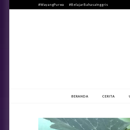
Skip
#WayangPurwa
#BelajarBahasaInggris
to
content
BERANDA
CERITA