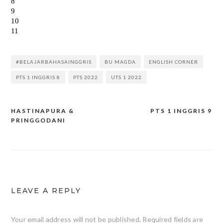
#BELAJARBAHASAINGGRIS
BU MAGDA
ENGLISH CORNER
PTS 1 INGGRIS 8
PTS 2022
UTS 1 2022
HASTINAPURA &
PTS 1 INGGRIS 9
Post
PRINGGODANI
navigation
LEAVE A REPLY
Your email address will not be published.
Required fields are