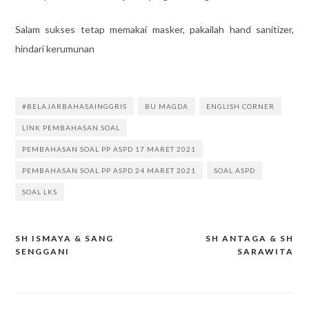
Salam sukses tetap memakai masker, pakailah hand sanitizer,
hindari kerumunan
#BELAJARBAHASAINGGRIS
BU MAGDA
ENGLISH CORNER
LINK PEMBAHASAN SOAL
PEMBAHASAN SOAL PP ASPD 17 MARET 2021
PEMBAHASAN SOAL PP ASPD 24 MARET 2021
SOAL ASPD
SOAL LKS
SH ISMAYA & SANG
SH ANTAGA & SH
Post
SENGGANI
SARAWITA
navigation