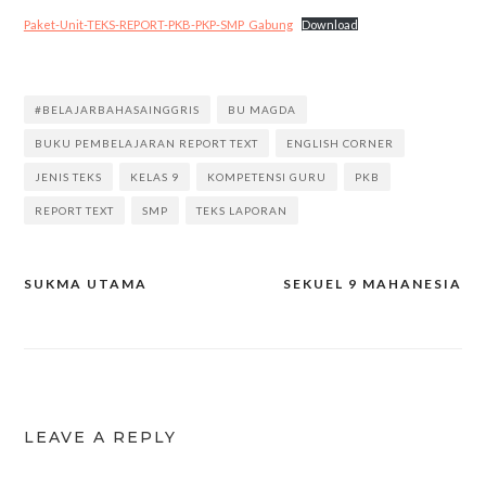
Paket-Unit-TEKS-REPORT-PKB-PKP-SMP_Gabung
Download
#BELAJARBAHASAINGGRIS
BU MAGDA
BUKU PEMBELAJARAN REPORT TEXT
ENGLISH CORNER
JENIS TEKS
KELAS 9
KOMPETENSI GURU
PKB
REPORT TEXT
SMP
TEKS LAPORAN
SUKMA UTAMA
SEKUEL 9 MAHANESIA
Post
navigation
LEAVE A REPLY