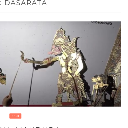
:
DASARATA
SENI