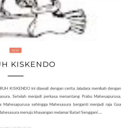
SENI
UH KISKENDO
UH KISKENDO ini diawali dengan cerita Jaladara menikah dengan
sasura. Setelah menjadi perkasa menantang Prabu Mahesapurusa.
a Mahesapurusa sehingga Mahesasura berganti menjadi raja Goa
bu Mahesasura menuju khayangan melamar Batari Senggani …