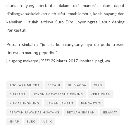
murkaan yang bertahta dalam diri manusia akan dapat
dihilangkan/dikalahkan oleh sifat lemah lembut, kasih sayang dan
kebaikan , Itulah artinya Suro Diro Joyoningrat Lebur dening
Pangastuti
Petuah simbah : *jo sok kumalungkung, ayo do podo tresno
tinresnan marang pepodho*
[ sugeng makaryo ] ????? 29 Maret 2017, inspirasi pagi, wa
ANGKARA MURKA
BERANI
BU MAGDA
DIRO
DURJANA
JOYONINGRAT LEBUR DENING
KEBAIKKAN
KUMALUNGKUNG
LEMAH LEMBUT
PANGASTUTI
PEPATAH JAWA.KASIH SAYANG
PETUAH SIMBAH
SELAMAT
SIKAP
SURO
UNIK