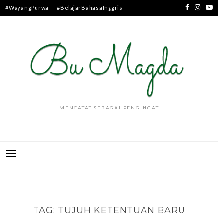
Skip
#WayangPurwa
#BelajarBahasaInggris
to
content
MENCATAT SEBAGAI PENGINGAT
TAG:
TUJUH KETENTUAN BARU