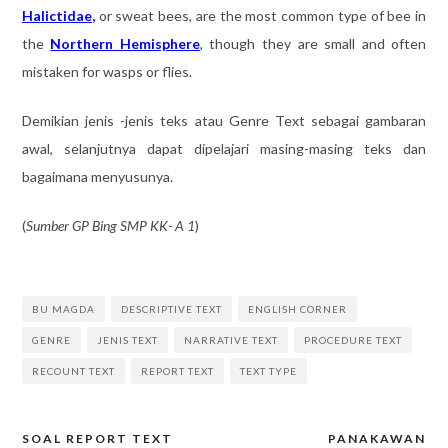
Halictidae
,
or sweat bees, are the most common type of bee in
the
Northern Hemisphere
, though they are small and often
mistaken for wasps or flies.
Demikian jenis -jenis teks atau Genre Text sebagai gambaran
awal, selanjutnya dapat dipelajari masing-masing teks dan
bagaimana menyusunya.
(
Sumber GP Bing SMP KK- A 1
)
BU MAGDA
DESCRIPTIVE TEXT
ENGLISH CORNER
GENRE
JENIS TEXT
NARRATIVE TEXT
PROCEDURE TEXT
RECOUNT TEXT
REPORT TEXT
TEXT TYPE
SOAL REPORT TEXT
PANAKAWAN
Post