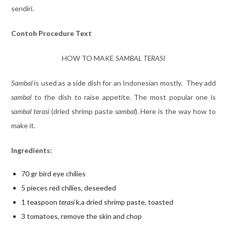
sendiri.
Contoh Procedure Text
HOW TO MAKE
SAMBAL TERASI
Sambal
is used as a side dish for an Indonesian mostly. They add
sambal
to the dish to raise appetite. The most popular one is
sambal terasi
(dried shrimp paste
sambal
). Here is the way how to
make it.
Ingredients
:
70 gr bird eye chilies
5 pieces red chilies, deseeded
1 teaspoon
terasi
k.a dried shrimp paste, toasted
3 tomatoes, remove the skin and chop