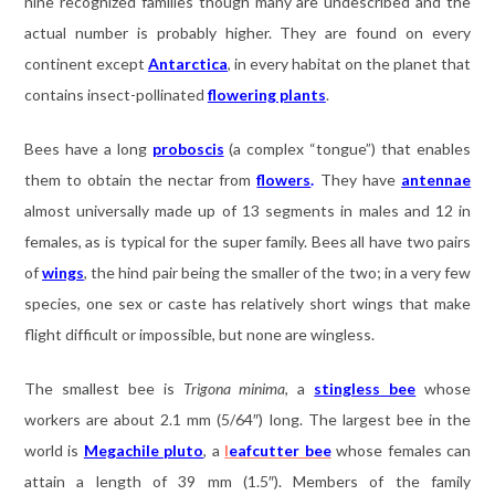
nine recognized families though many are undescribed and the
actual number is probably higher. They are found on every
continent except
Antarctica
, in every habitat on the planet that
contains insect-pollinated
flowering plants
.
Bees have a long
proboscis
(a complex “tongue”) that enables
them to obtain the nectar from
flowers
.
They have
antennae
almost universally made up of 13 segments in males and 12 in
females, as is typical for the super family. Bees all have two pairs
of
wings
, the hind pair being the smaller of the two; in a very few
species, one sex or caste has relatively short wings that make
flight difficult or impossible, but none are wingless.
The smallest bee is
Trigona minima
, a
stingless bee
whose
workers are about 2.1 mm (5/64″) long. The largest bee in the
world is
Megachile pluto
, a
l
eafcutter bee
whose females can
attain a length of 39 mm (1.5″). Members of the family