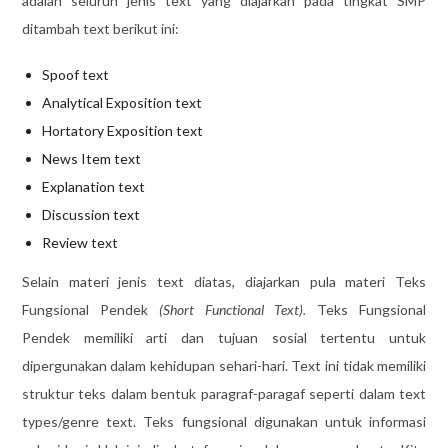
adalah seluruh jenis text yang diajarkan pada tingkat SMP
ditambah text berikut ini:
Spoof text
Analytical Exposition text
Hortatory Exposition text
News Item text
Explanation text
Discussion text
Review text
Selain materi jenis text diatas, diajarkan pula materi Teks
Fungsional Pendek
(Short Functional Text).
Teks Fungsional
Pendek memiliki arti dan tujuan sosial tertentu untuk
dipergunakan dalam kehidupan sehari-hari. Text ini tidak memiliki
struktur teks dalam bentuk paragraf-paragaf seperti dalam text
types/genre text. Teks fungsional digunakan untuk informasi