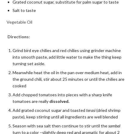
Grated coconut sugar, substitute for palm sugar to taste
Salt to taste
Vegetable Oil
Directions
:
Grind bird eye chilies and red chilies using grinder machine
into smooth paste, add little water to make the thing keep
turning set aside.
Meanwhile heat the oil in the pan over medium heat, add in
the ground chili, stir about 25 minutes or until the chilies are
cooked
Add chopped tomatoes into pieces with a sharp knife
tomatoes are really
dissolved.
Add grated coconut sugar and toasted
t
erasi
(dried shrimp
paste), keep stirring until all ingredients are well blended
Season with sea salt then continue to stir until the
sambal
turn to a color –slightly deep red and aromatic for about 2