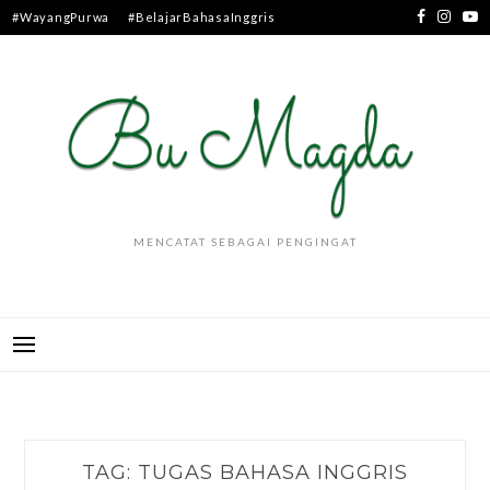
Skip
#WayangPurwa
#BelajarBahasaInggris
to
content
MENCATAT SEBAGAI PENGINGAT
TAG:
TUGAS BAHASA INGGRIS