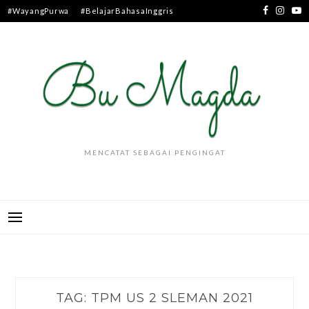
Skip
#WayangPurwa
#BelajarBahasaInggris
to
content
MENCATAT SEBAGAI PENGINGAT
TAG:
TPM US 2 SLEMAN 2021