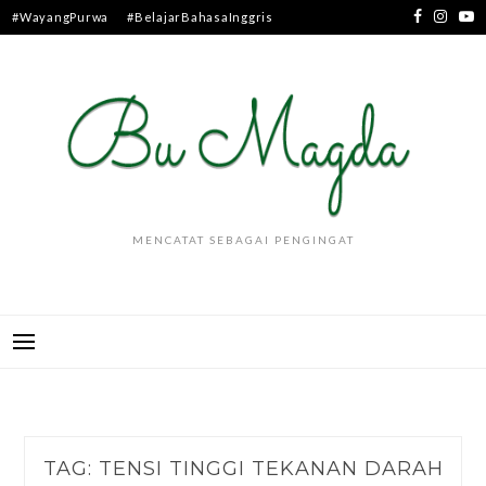
Skip
#WayangPurwa
#BelajarBahasaInggris
to
content
MENCATAT SEBAGAI PENGINGAT
TAG:
TENSI TINGGI TEKANAN DARAH