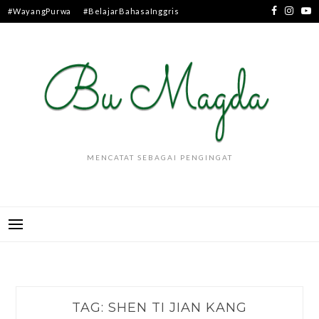
Skip
#WayangPurwa
#BelajarBahasaInggris
to
content
MENCATAT SEBAGAI PENGINGAT
TAG:
SHEN TI JIAN KANG