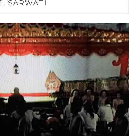
G:
SARWATI