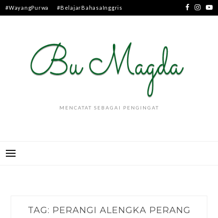
Skip
#WayangPurwa
#BelajarBahasaInggris
to
content
MENCATAT SEBAGAI PENGINGAT
TAG:
PERANGI ALENGKA PERANG