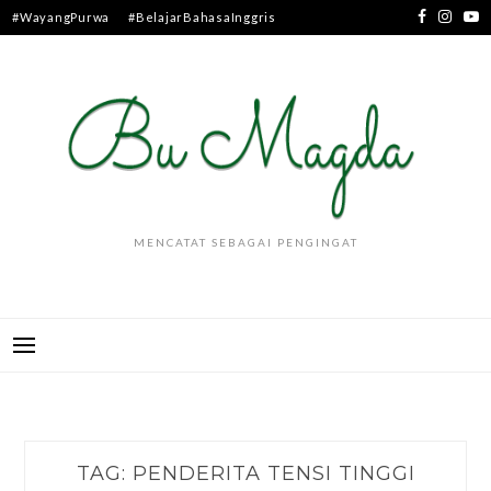
Skip
#WayangPurwa
#BelajarBahasaInggris
to
content
MENCATAT SEBAGAI PENGINGAT
TAG:
PENDERITA TENSI TINGGI