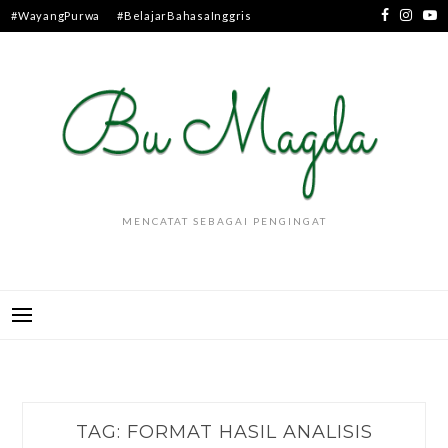
Skip
#WayangPurwa
#BelajarBahasaInggris
to
content
MENCATAT SEBAGAI PENGINGAT
TAG:
FORMAT HASIL ANALISIS