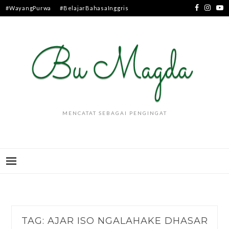
Skip
#WayangPurwa
#BelajarBahasaInggris
to
content
MENCATAT SEBAGAI PENGINGAT
TAG:
AJAR ISO NGALAHAKE DHASAR